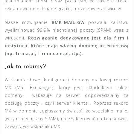
jest mianem SPAM. SPAM poza tym, że zawiera treści
reklamowe i niechciane grafiki, może zawierać wirusy.
Nasze rozwiązanie
BMK-MAIL-GW
pozwala Państwu
wyeliminować 99,9% niechcianej poczty (SPAM) wraz z
wirusami.
Rozwiązanie dedykowane jest dla firm i
instytucji, które mają własną domenę internetową
(np. firma.pl, firma.com.pl, itp.).
Jak to robimy?
W standardowej konfiguracji domeny mailowej rekord
MX (Mail Exchanger), który jest składnikiem takiej
domeny , wskazuje na serwer odpowiedzialny za
obsługę poczty , czyli serwer klienta . Poprzez rekord
MX w domenie „ogłaszamy światu”, że wszelakie maile,
(w tym niechciany SPAM), należy kierować na ten serwer,
zawarty we wskaźniku MX.