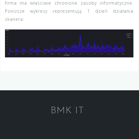
firma ma właściwie chronione zasoby informatyczne.
Poniższe wykresy reprezentują 1 dzień działania
skanera:
BMK IT